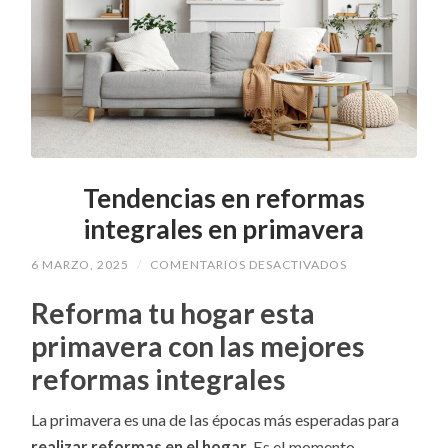
Tendencias en reformas
integrales en primavera
EN
6 MARZO, 2025
/
COMENTARIOS DESACTIVADOS
TENDENCIAS
EN
Reforma tu hogar esta
REFORMAS
INTEGRALES
primavera con las mejores
EN
PRIMAVERA
reformas integrales
La primavera es una de las épocas más esperadas para
realizar reformas en el hogar
. Es el momento