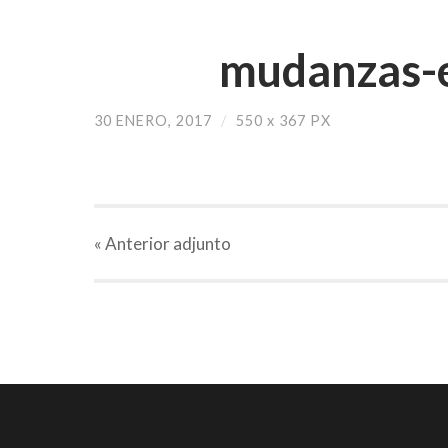
mudanzas-e
30 ENERO, 2017
/
550
x
367 PX
« Anterior
adjunto