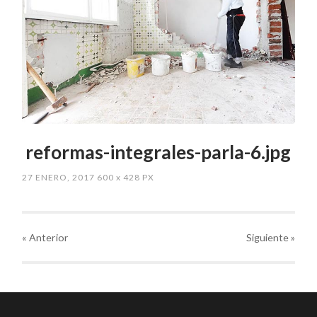
reformas-integrales-parla-6.jpg
27 ENERO, 2017
600
x
428 PX
« Anterior
Siguiente
»