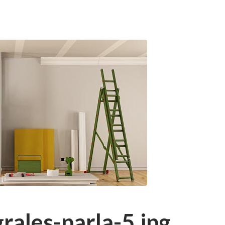
rales-parla-5.jpg