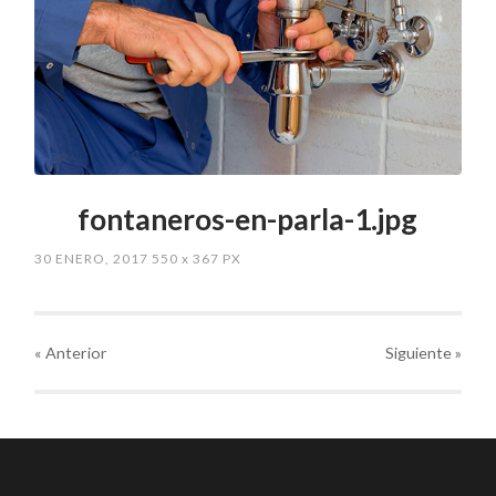
fontaneros-en-parla-1.jpg
30 ENERO, 2017
550
x
367 PX
« Anterior
Siguiente
»