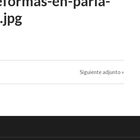
formas-en-parla-
.jpg
Siguiente
adjunto
»