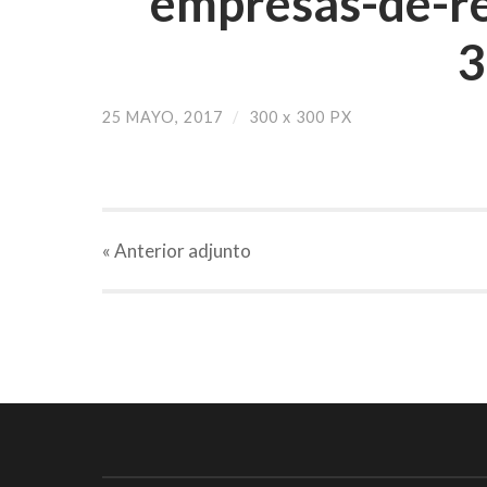
empresas-de-re
3
25 MAYO, 2017
/
300
x
300 PX
« Anterior
adjunto