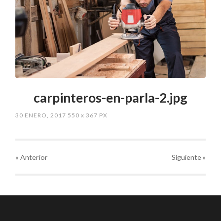
carpinteros-en-parla-2.jpg
30 ENERO, 2017
550
x
367 PX
« Anterior
Siguiente
»